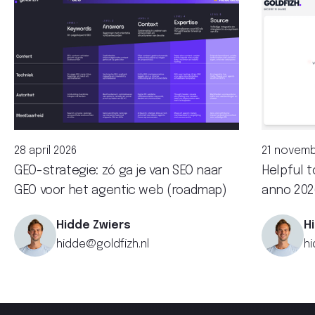
28 april 2026
21 novemb
GEO-strategie: zó ga je van SEO naar
Helpful t
GEO voor het agentic web (roadmap)
anno 202
Hidde Zwiers
H
hidde@goldfizh.nl
hi