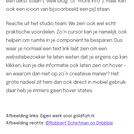
een tekst staan (“view blog” of “more info”), maar kan
ook een icoon van bijvoorbeeld een pijl staan.
Reactie uit het studio team: We zien ook wel echt
praktische voordelen. Zo’n cursor kan je namelijk ook
helpen om ruimte in je component te besparen. Dus
waar je normaal een text link laat zien om een
websitebezoeker te laten weten dat je ergens op kan
klikken, kun je die informatie ook laten zien on hover -
en waarom dan niet op zo’n creatieve manier? Het
grote nadeel zit hem dan ook direct in mobiel gebruik:
daar heb je immers geen hover states.
Afbeelding links: Eigen werk voor goldfizh.nl
Afbeelding rechts:
@Robbert Schefman on Dribbble