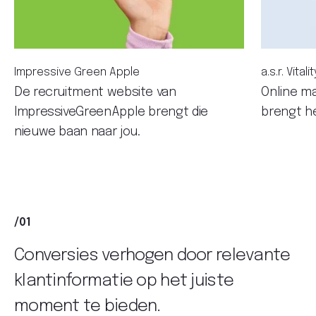
Impressive Green Apple
a.s.r. Vitalit
De recruitment website van
Online mar
ImpressiveGreenApple brengt die
brengt he
nieuwe baan naar jou.
/01
Conversies verhogen door relevante
klantinformatie op het juiste
moment te bieden.