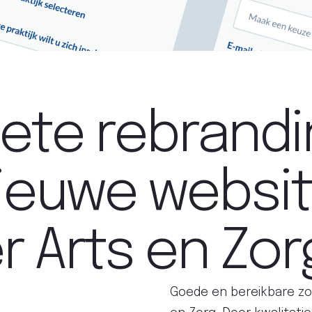
ete rebrandi
nieuwe websi
r Arts en Zor
Goede en bereikbare zor