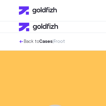
Back to
|
Froot
Cases