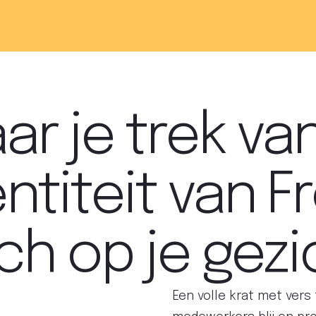
aar je trek van
ntiteit van F
ch op je gezi
Een volle krat met vers