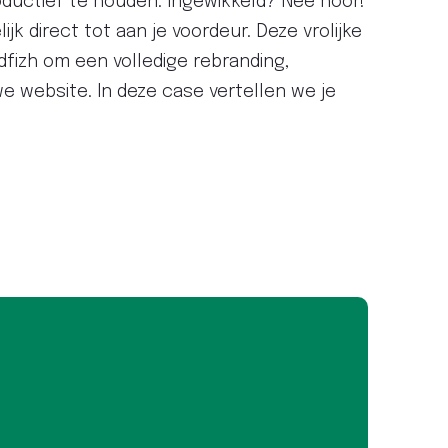
oductief te houden. Ingewikkeld? Nee hoor!
jk direct tot aan je voordeur. Deze vrolijke
dfizh om een volledige rebranding,
e website. In deze case vertellen we je