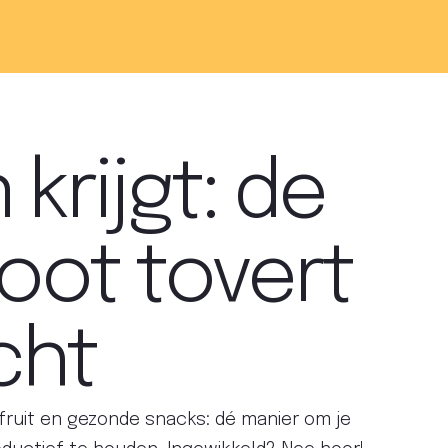
 krijgt: de
root tovert
cht
 fruit en gezonde snacks: dé manier om je