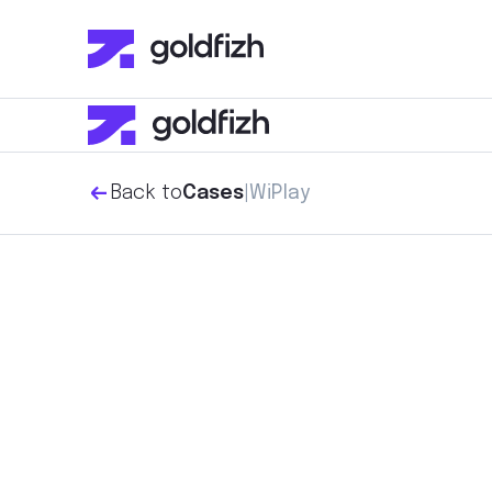
Back to
|
WiPlay
Cases