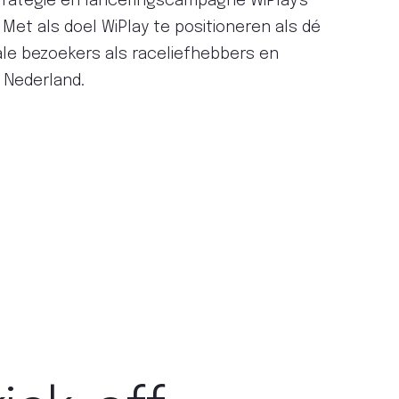
trategie en lanceringscampagne WiPlay's
 Met als doel WiPlay te positioneren als dé
ale bezoekers als raceliefhebbers en
 Nederland.