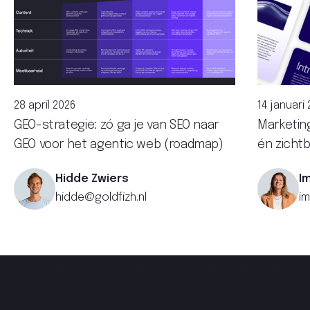
28 april 2026
14 januari
GEO-strategie: zó ga je van SEO naar
Marketin
GEO voor het agentic web (roadmap)
én zichtb
Hidde Zwiers
I
hidde@goldfizh.nl
im