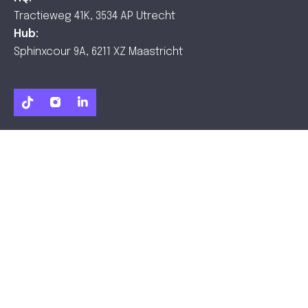
Tractieweg 41K, 3534 AP Utrecht
Hub:
Sphinxcour 9A, 6211 XZ Maastricht